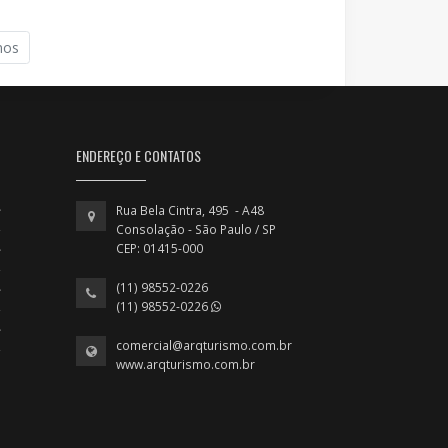
mos
ENDEREÇO E CONTATOS
Rua Bela Cintra, 495 - A48
Consolação - São Paulo / SP
CEP: 01415-000
(11) 98552-0226
(11) 98552-0226
comercial@arqturismo.com.br
www.arqturismo.com.br