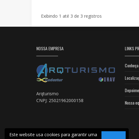
Exibindo 1 até 3 de 3 registros
NOSSA EMPRESA
LINKS PR
Conheça 
Localiza
Depoime
Arqturismo
CNPJ: 25021962000158
Nossa eq
Este website usa cookies para garantir uma