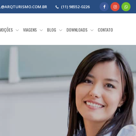
L@ARQTURISMO.COM.BR
(11) 98552-0226
MOÇÕES
VIAGENS
BLOG
DOWNLOADS
CONTATO