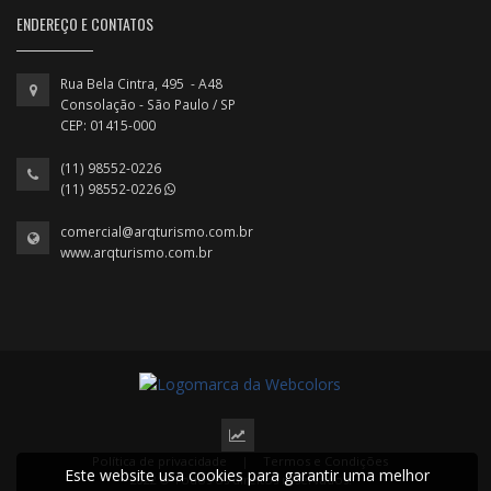
ENDEREÇO E CONTATOS
Rua Bela Cintra, 495 - A48
Consolação - São Paulo / SP
CEP: 01415-000
(11) 98552-0226
(11) 98552-0226
comercial@arqturismo.com.br
www.arqturismo.com.br
Política de privacidade
|
Termos e Condições
Este website usa cookies para garantir uma melhor
2022 © Todos os direitos reservados.